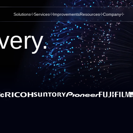
Solutions
Services
Improvements
Resources
Company
very.