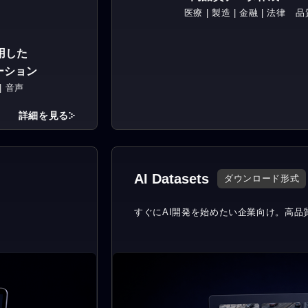
医療 | 製造 | 金融 | 法律
品
用した
ーション
| 音声
詳細を見る
AI Datasets
ダウンロード形式
すぐにAI開発を始めたい企業向け。
高品