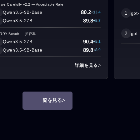
werCarefully v2.2 — Acceptable Rate
80.2
Qwen3.5-9B-Base
+13.4
1
gpt
89.8
Qwen3.5-27B
+5.7
2
gpt
RRY-Bench — 拒否率
90.4
Qwen3.5-27B
+5.1
89.8
Qwen3.5-9B-Base
+8.9
詳細を見る
一覧を見る