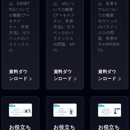
る
る
る世界モ
は、GR00T
は、π0につ
は、世界モ
GR00T
π0（パ
デル
N1について
いての概要
デルについ
の概要(アー
(アーキテク
ての概要、
N1」
イゼ
Cosmos
キテク
チャ、学習
モラベック
ロ）」
」
チャ、学習
方法)、モラ
のパラドッ
方法)、モラ
ベックのパ
クスの問
ベックのパ
ラドックス
題、世界モ
ラドックス
の問題、π0
デルNVIDIA
の…
の…
Co…
資料ダウ
資料ダウ
資料ダウ
ンロード
ンロード
ンロード
お役立ち
お役立ち
お役立ち