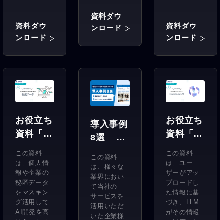
資料ダウ
資料ダウ
資料ダウ
ンロード
ンロード
ンロード
お役立ち
お役立ち
導入事例
資料「3
資料「3
8選 – 高
分でわか
分でわか
品質AI
この資料
この資料
この資料
る合成
る
は、個人情
は、ユー
データ収
は、様々な
データ」
Noteboo
報や企業の
ザーがアッ
集、アノ
業界におい
秘匿データ
プロードし
k LM」
て当社の
テーショ
をマスキン
た情報に基
サービスを
グ活用して
づき、LLM
ンによる
活用いただ
AI開発を高
がその情報
精度向上
いた企業様