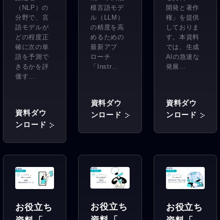
（NLP）の
開発と著作
模言語モデ
ty指標」
権」
on
分野で、言
権」を提供
ル（LLM）
Tuning
語モデルが
しておりま
の精度を高
どの程度正
す。本資料
」
めるための
確に次の単
では、生成
最新アプ
語を予測で
AIの急速な
ローチ
きるかを評
発展…
「Instr…
価す…
資料ダウ
資料ダウ
資料ダウ
ンロード
ンロード
ンロード
お役立ち
お役立ち
お役立ち