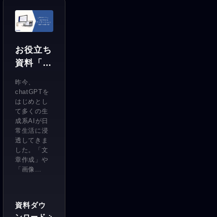
お役立ち
資料「3
分でわか
昨今、
るアノ
chatGPTを
テーショ
はじめとし
て多くの生
ン」
成系AIが日
常生活に浸
透してきま
した。「文
章作成」や
「画像…
資料ダウ
ンロード