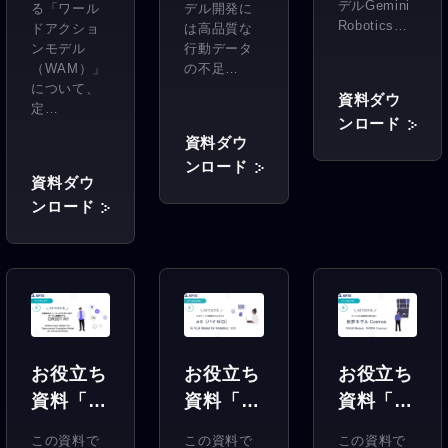
s-ER
Data」
デルGemini
る「ワール
デル開発に
1.6」
Robotics…
ドアクショ
は高品質な
ンモデル
行動データ
（WAM）」
の不足…
について、
資料ダウ
定…
ンロード
資料ダウ
ンロード
資料ダウ
ンロード
お役立ち
お役立ち
お役立ち
資料「3
資料「3
資料「3
分で分か
分で分か
分でわか
この資料で
この資料で
この資料で