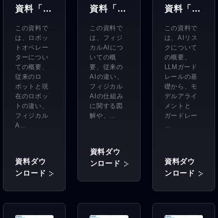
資料「3
資料「3
資料「3
分でわか
分でわか
分でわか
この資料で
この資料で
この資料で
るロボッ
るフィジ
るLLM
は、ロボッ
は、フィジ
は、AIリス
トオペ
カルAI」
ガード
トオペレー
カルAIにつ
クについて
ターについ
いての概
の概要、
レー
レール」
ての概要、
要、従来の
LLMガード
ター」
従来のロ
AIの違い、
レールの基
ボットと現
フィジカル
礎から、モ
在のロボッ
AIの仕組み
デルアライ
トの違い、
に関する図
メントと
フィジカル
解や、…
ガードレー
A…
…
資料ダウ
資料ダウ
資料ダウ
ンロード
ンロード
ンロード