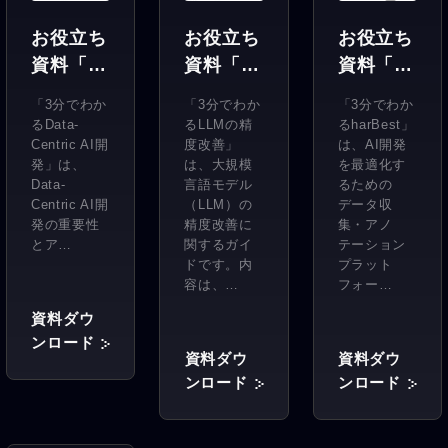
お役立ち
お役立ち
お役立ち
資料「3
資料「3
資料「3
分でわか
分でわか
分でわか
「3分でわか
「3分でわか
「3分でわか
るLLMの
る
るData-
るLLMの精
るharBest」
るData-
精度改
harBest
Centric
度改善」
は、AI開発
Centric AI開
は、大規模
を最適化す
発」は、
善」
」
AI開発」
言語モデル
るための
Data-
（LLM）の
データ収
Centric AI開
精度改善に
集・アノ
発の重要性
関するガイ
テーション
とア…
ドです。内
プラット
容は、…
フォー…
資料ダウ
ンロード
資料ダウ
資料ダウ
ンロード
ンロード