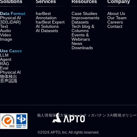
Solutions
Services
Resources
Company
Data Format
harBest
Case Studies
About Us
Physical AI
Annotation
Improvements
Our Team
3D(LiDAR)
harBest Expert
Datasets
Careers
Text
AI Solutions
Tech blog &
Contact
Audio
AI Datasets
Columns
Video
Events &
Image
Webinars
News
Downloads
Use Cases
LLM
Agent
RAG
Eval
Physical AI
物体検出
音声認識
個人情報保護方針
セキュリティガバナンス
AI開発ポリシー
©
2026
APTO, Inc. All rights reserved.