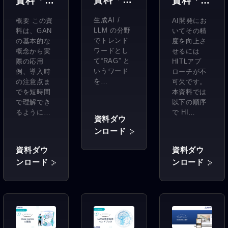
資料「3
資料「3
資料「3
分でわか
分でわか
分でわか
生成AI /
概要 この資
AI開発にお
る
る
る
LLM の分野
料は、GAN
いてその精
RAG（
GAN(敵
Human-
でトレンド
の基本的な
度を向上さ
ワードとし
概念から実
せるには
検索拡張
対的生成
In-The-
て“RAG” と
際の応用
HITLアプ
生成）」
ネット
Loop(ヒ
いうワード
例、導入時
ローチが不
を…
ワー
の注意点ま
ューマン
可欠です。
でを短時間
本資料では
ク)」
インザ
で理解でき
以下の順序
ルー
るように…
で HI…
資料ダウ
プ)」
ンロード
資料ダウ
資料ダウ
ンロード
ンロード