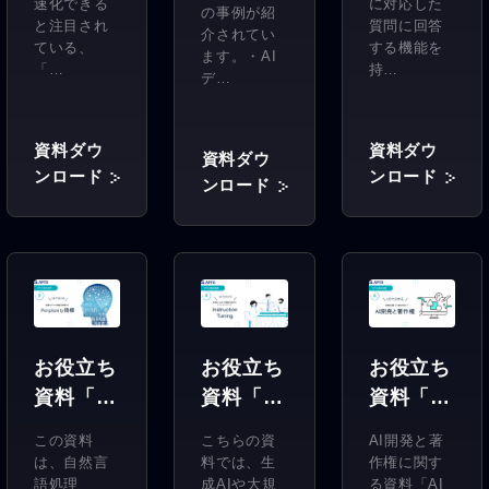
速化できる
に対応した
の事例が紹
事例集
と注目され
質問に回答
介されてい
ている、
する機能を
ます。・AI
「…
持…
デ…
資料ダウ
資料ダウ
資料ダウ
ンロード
ンロード
ンロード
お役立ち
お役立ち
お役立ち
資料「3
資料「3
資料「3
分でわか
分でわか
分でわか
この資料
AI開発と著
こちらの資
る
るAI開発
る
は、自然言
作権に関す
料では、生
Perplexi
と著作
Instructi
語処理
る資料「AI
成AIや大規