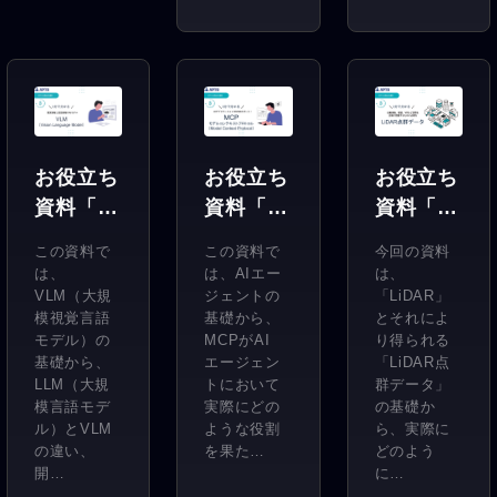
お役立ち
お役立ち
お役立ち
資料「3
資料「3
資料「3
分でわか
分でわか
分でわか
この資料で
この資料で
今回の資料
るVLM」
る
るLiDAR
は、
は、AIエー
は、
MCP」
点群デー
VLM（大規
ジェントの
「LiDAR」
模視覚言語
基礎から、
とそれによ
タ」
モデル）の
MCPがAI
り得られる
基礎から、
エージェン
「LiDAR点
LLM（大規
トにおいて
群データ」
模言語モデ
実際にどの
の基礎か
ル）とVLM
ような役割
ら、実際に
の違い、
を果た…
どのよう
開…
に…