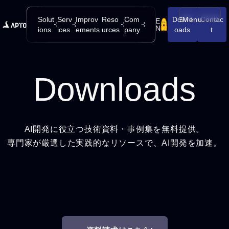
Solut
Serv
Improv
Reso
Com
Downl
Menu
Contac
E
メニューを開
N
ions
ices
ements
urces
pany
oads
t
Downloads
AI開発に役立つ技術資料・事例集を無料提供。
専門家が厳選した実践的なリソースで、AI開発を加速。