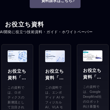
資料請求はこちら
お役立ち資料
AI開発に役立つ技術資料・ガイド・ホワイトペーパー
お役立ち
お役立ち
お役立ち
資料「3
資料「3
資料「3
分で分か
分でわか
分で分か
この資料で
この資料で
この資料で
る
るWorld
る
は、Google
は、ロボ
は、エンボ
Gemini
DeepMind社
Action
Egocent
ティクスの
ディド AI や
のロボット
新潮流とし
フィジカル
Robotic
Model」
ric
向け基盤モ
て注目され
AI、VLA モ