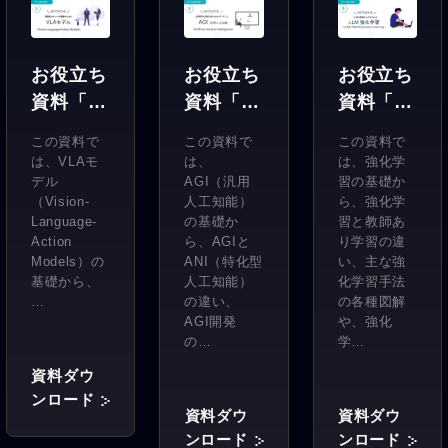
お役立ち
お役立ち
お役立ち
資料「3
資料「3
資料「3
分でわか
分でわか
分でわか
この資料で
この資料で
この資料で
るVLAモ
る
るLLM強
は、VLAモ
は、
は、強化学
デル」
AGI（汎
化学習」
デル
AGI（汎用
習の基礎か
（Vision-
人工知能）
ら、強化学
用人工知
Language-
の基礎か
習と教師あ
能）」
Action
ら、AGIと
り学習の違
Models）の
ANI（特化型
い、主な強
基礎から、
人工知能）
化学習手法
…
の違い、
の各種図解
AGI開発
や、強化
の…
学…
資料ダウ
ンロード
資料ダウ
資料ダウ
ンロード
ンロード