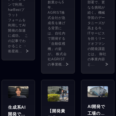
創業から5
部署で、更
索。
ンで利用。
の自動収
セスを効
年、
なる挑戦が
『WHER
harBestプ
穫機を開
率化した
AGRIST株
続く。機械
ラット
E』が叶え
式会社が急
学習のデー
発。精度
い。単純
フォームを
る未来と
成長を遂げ
タニーズが
利用してAI
の高いAI
で大量に
る背景に
高まる今、
は。
開発の加速
カメラを
あるアノ
は、自社内
ITサービス
に成功。 こ
で開発する
を担うリー
実現する
テーショ
の記事でわ
「自動収穫
ドオフマン
ために必
ン作業
かること ・
機」の姿
の開発課題
衛星画...
要だった
を、まと
が。 株式会
とは。 御社
のは…
社AGRIST
めてアウ
の事業内容
の事業概...
と...
トソーシ
ングした
結果…
AI開発で
生成系AI
【開発責
工場の
開発で世