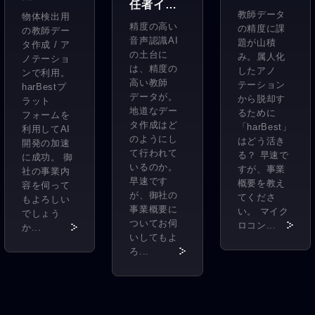
任者イン
「見える
界トップ
教師データ
物体検出用
タ
精度の高い
化」に挑
の精度に課
クラスの
の教師デー
ビュー】
音声認識AI
題が山積
タ作成 / ア
戦。製造
AIベン
の土台に
み。属人化
ノテーショ
音声解析
業界全体
ダーにお
は、精度の
したアノ
ンで利用。
AI搭載ク
高い教師
を盛り上
テーション
ける、開
harBestプ
ラウドIP
データが。
から脱却す
ラット
げるAI開
発に欠か
地道なデー
るために
電話
フォームを
発に着
せない
タ作成はど
「harBest」
利用してAI
「MiiTel
手。
のようにし
「教師
はどう活き
開発の加速
」の精度
て行われて
る？ 早速で
に成功。 御
データ」
いるのか。
を
すが、事業
社の事業内
の扱いと
早速です
概要を教え
容を伺って
「harBes
は。
が、御社の
てくださ
もよろしい
t」でぐっ
事業概要に
い。 マイク
でしょう
と押し上
ついてお伺
ロコン...
か...
いしてもよ
げる。
ろ...