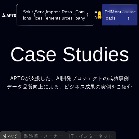
Solut
Serv
Improv
Reso
Com
Downl
Menu
Contac
E
メニューを開
N
ions
ices
ements
urces
pany
oads
t
Case Studies
APTOが支援した、AI開発プロジェクトの成功事例
データ品質向上による、ビジネス成果の実例をご紹介
すべて
製造業・メーカー
IT・インターネット