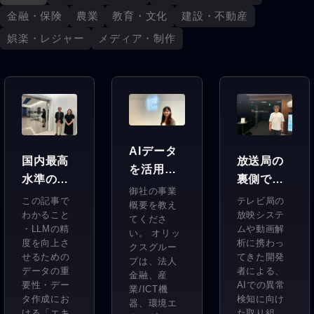
金融・保険
農業
教育・文化
建設・不動産
娯楽・レジャー
メディア・制作
AIデータ
国内最高
放送局の
を活用し
水準の
裏側でAI
て効率的
御社の事業
LLM 開
開発に着
この記事で
テレビ局の
な帳票管
概要を教え
発。精度
わかること
手。会社
放映システ
てくださ
理を実
・LLMの精
ムや動画解
い。 オリッ
向上に没
全体に拡
現。
度を向上さ
析に携わっ
クスグルー
頭する研
げるべ
せるための
てきた開発
『PATPO
プは、法人
究チーム
く、まず
データの重
者による、
金融、産
ST(パット
要性・デー
AIでの異常
の課題と
私ができ
業/ICT機
ポスト)』
タ作成にお
検知に向け
器、環境エ
は。
ること―
ける「エキ
た取り組