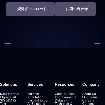
資料ダウンロード
お問い合わせ
Solutions
Services
Resources
Company
Data Format
harBest
Case Studies
About Us
Physical AI
Annotation
Improvements
Our Team
3D(LiDAR)
harBest Expert
Datasets
Careers
Text
AI Solutions
Tech blog &
Contact