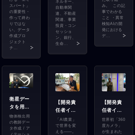
の成功の
ネルギー、
—。
スパート」
み。 この記
自動車関
秘訣。
の重要性・
事でわかる
連、不動産
作って終わ
こと ・異常
関連、事業
りではな
検知AIの開
投資・コン
い、データ
発における
セッショ
作成プロ
デ...
ン、銀行、
ジェクト
生命...
チ...
衛星デー
【開発責
【開発責
タを用い
任者イン
任者イン
て世界中
物体検出用
タ
タ
「AI農業」
世界初「360
の不動産
の教師デー
ビュー】
で世界を変
ビュー】
度カメラ」
タ作成 / ア
を一括検
える――。
が生まれた
ピーマン
開発プロ
ノテーショ