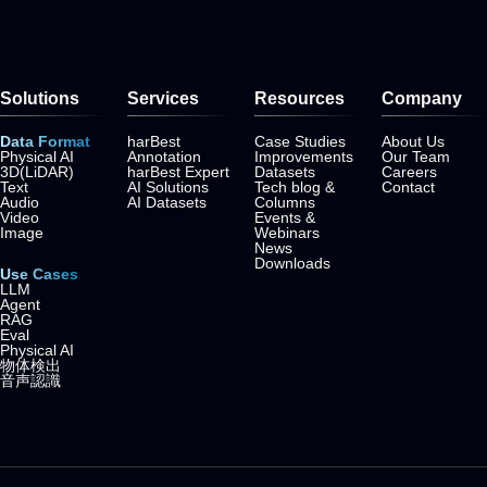
Solutions
Services
Resources
Company
Data Format
harBest
Case Studies
About Us
Physical AI
Annotation
Improvements
Our Team
3D(LiDAR)
harBest Expert
Datasets
Careers
Text
AI Solutions
Tech blog &
Contact
Audio
AI Datasets
Columns
Video
Events &
Image
Webinars
News
Downloads
Use Cases
LLM
Agent
RAG
Eval
Physical AI
物体検出
音声認識