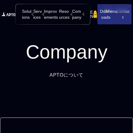
Solut
Serv
Improv
Reso
Com
Downl
Menu
Contac
E
メニューを開
N
ions
ices
ements
urces
pany
oads
t
Company
APTOについて