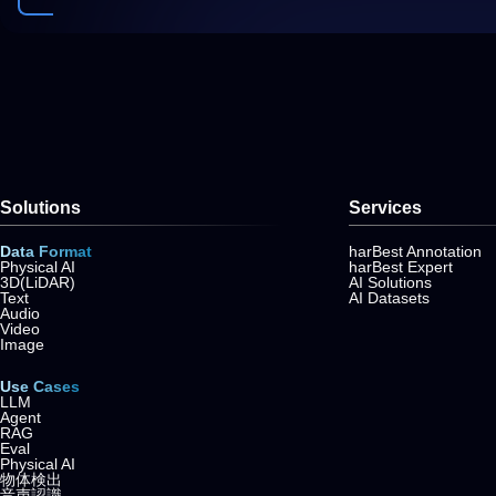
Solutions
Services
Data Format
harBest Annotation
Physical AI
harBest Expert
3D(LiDAR)
AI Solutions
Text
AI Datasets
Audio
Video
Image
Use Cases
LLM
Agent
RAG
Eval
Physical AI
物体検出
音声認識