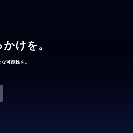
っかけを。
たな可能性を。
。