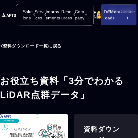
Solut
Serv
Improv
Reso
Com
Downl
Menu
Contac
E
メニューを開
N
ions
ices
ements
urces
pany
oads
t
資料ダウンロード一覧に戻る
お役立ち資料「3分でわかる
LiDAR点群データ」
資料ダウン