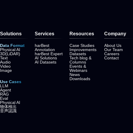
Solutions
Services
Resources
Company
Data Format
harBest
Case Studies
About Us
Physical AI
Annotation
Improvements
Our Team
3D(LiDAR)
harBest Expert
Datasets
Careers
Text
AI Solutions
Tech blog &
Contact
Audio
AI Datasets
Columns
Video
Events &
Image
Webinars
News
Downloads
Use Cases
LLM
Agent
RAG
Eval
Physical AI
物体検出
音声認識