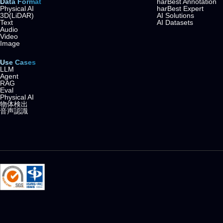
Data Format
harBest Annotation
Physical AI
harBest Expert
3D(LiDAR)
AI Solutions
Text
AI Datasets
Audio
Video
Image
Use Cases
LLM
Agent
RAG
Eval
Physical AI
物体検出
音声認識