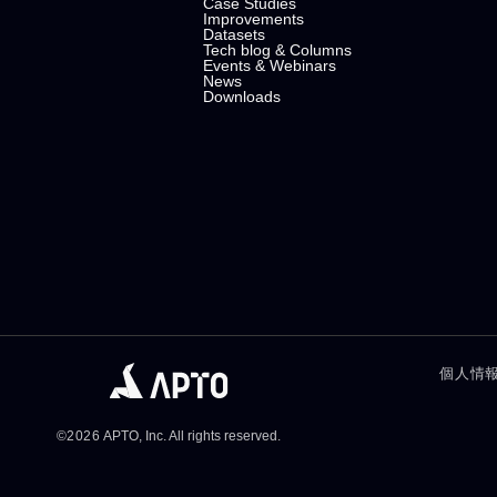
Case Studies
Improvements
Datasets
Tech blog & Columns
Events & Webinars
News
Downloads
個人情
©
2026
APTO, Inc. All rights reserved.