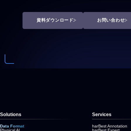
資料ダウンロード
お問い合わせ
Solutions
Services
Data Format
harBest Annotation
Physical AI
harBest Expert