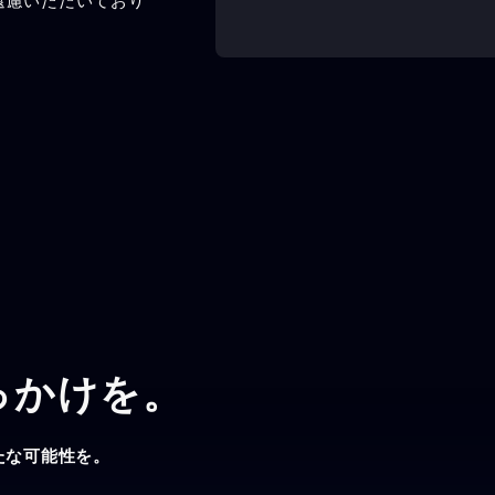
遠慮いただいており
っかけを。
たな可能性を。
。