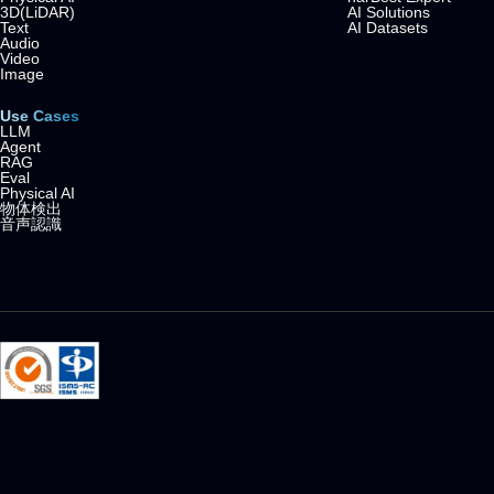
3D(LiDAR)
AI Solutions
Text
AI Datasets
Audio
Video
Image
Use Cases
LLM
Agent
RAG
Eval
Physical AI
物体検出
音声認識