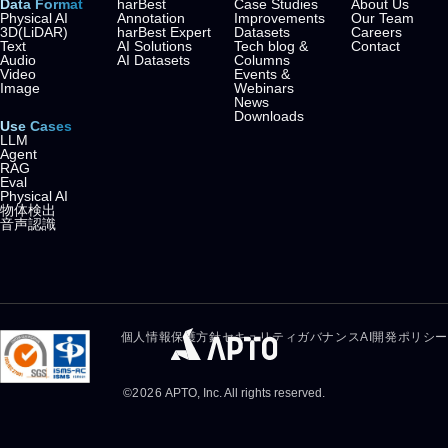
Data Format
harBest
Case Studies
About Us
Physical AI
Annotation
Improvements
Our Team
3D(LiDAR)
harBest Expert
Datasets
Careers
Text
AI Solutions
Tech blog &
Contact
Audio
AI Datasets
Columns
Video
Events &
Image
Webinars
News
Downloads
Use Cases
LLM
Agent
RAG
Eval
Physical AI
物体検出
音声認識
個人情報保護方針
セキュリティガバナンス
AI開発ポリシー
©
2026
APTO, Inc. All rights reserved.