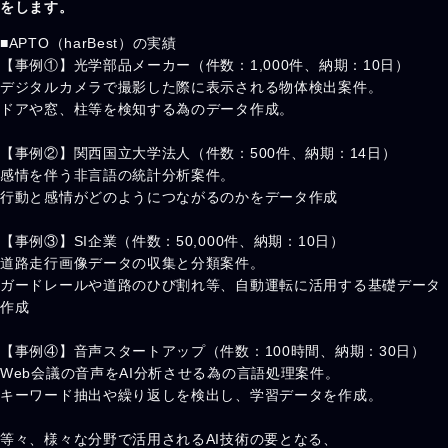
をします。
■APTO（harBest）の実績
【事例①】光学部品メーカー（件数：1,000件、納期：10日）
デジタルカメラで撮影した際に表示される物体検出案件。
ドアや窓、柱等を検知する為のデータ作成。
【事例②】関西国立大学法人（件数：500件、納期：14日）
感情を伴う非言語の統計分析案件。
行動と感情がどのようにつながるのかをデータ作成
【事例③】SI企業（件数：50,000件、納期：10日）
道路走行画像データの収集と分類案件。
ガードレールや道路のひび割れ等、自動運転に活用する基礎データ
作成
【事例④】音声スタートアップ（件数：100時間、納期：30日）
Web会議の音声をAI分析させる為の言語処理案件。
キーワード抽出や繰り返しを検出し、学習データを作成。
等々、様々な分野で活用されるAI技術の要となる、