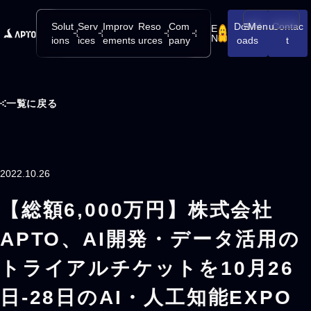
Solut
Serv
Improv
Reso
Com
Downl
Menu
Contac
E
メニューを開
N
ions
ices
ements
urces
pany
oads
t
一覧に戻る
2022.10.26
【総額6,000万円】株式会社
APTO、AI開発・データ活用の
トライアルチケットを10月26
日-28日のAI・人工知能EXPO