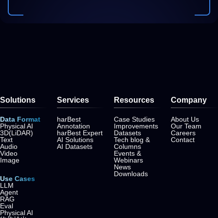
Solutions
Services
Resources
Company
Data Format
harBest
Case Studies
About Us
Physical AI
Annotation
Improvements
Our Team
3D(LiDAR)
harBest Expert
Datasets
Careers
Text
AI Solutions
Tech blog &
Contact
Audio
AI Datasets
Columns
Video
Events &
Image
Webinars
News
Downloads
Use Cases
LLM
Agent
RAG
Eval
Physical AI