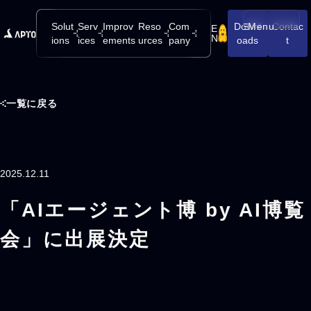
Solut
Serv
Improv
Reso
Com
Downl
Menu
Contac
E
メニューを開
N
ions
ices
ements
urces
pany
oads
t
一覧に戻る
2025.12.11
「AIエージェント博 by AI博覧
会」に出展決定