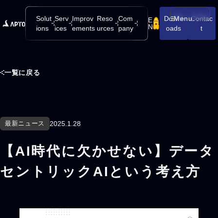
Solut
Serv
Improv
Reso
Com
Downl
Menu
Contac
E
メニューを開
N
ions
ices
ements
urces
pany
oads
t
一覧に戻る
最新ニュース
2025.1.28
【AI時代に欠かせない】データ
セントリックAIという考え方