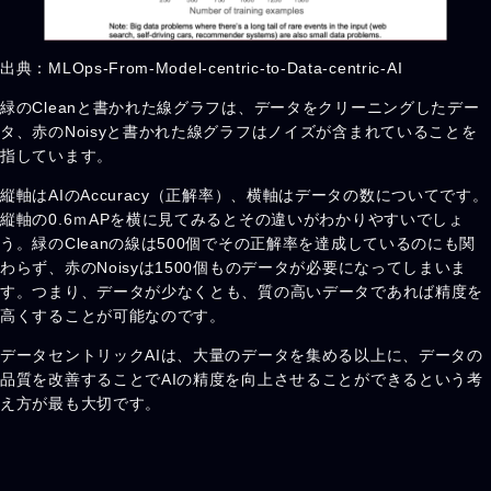
出典：MLOps-From-Model-centric-to-Data-centric-AI
緑のCleanと書かれた線グラフは、データをクリーニングしたデー
タ、赤のNoisyと書かれた線グラフはノイズが含まれていることを
指しています。
縦軸はAIのAccuracy（正解率）、横軸はデータの数についてです。
縦軸の0.6ｍAPを横に見てみるとその違いがわかりやすいでしょ
う。緑のCleanの線は500個でその正解率を達成しているのにも関
わらず、赤のNoisyは1500個ものデータが必要になってしまいま
す。つまり、データが少なくとも、質の高いデータであれば精度を
高くすることが可能なのです。
データセントリックAIは、大量のデータを集める以上に、データの
品質を改善することでAIの精度を向上させることができるという考
え方が最も大切です。