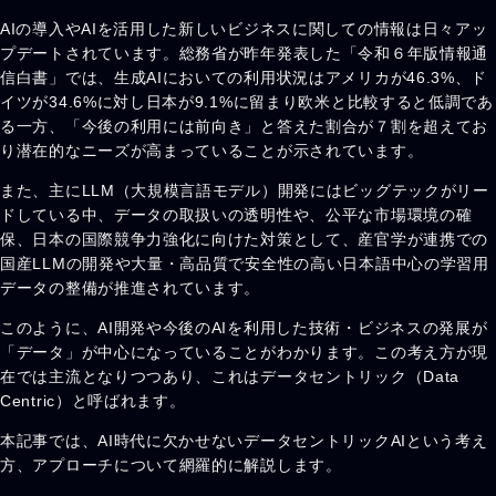
AIの導入やAIを活用した新しいビジネスに関しての情報は日々アッ
プデートされています。総務省が昨年発表した「令和６年版情報通
信白書」では、生成AIにおいての利用状況はアメリカが46.3%、ド
イツが34.6%に対し日本が9.1%に留まり欧米と比較すると低調であ
る一方、「今後の利用には前向き」と答えた割合が７割を超えてお
り潜在的なニーズが高まっていることが示されています。
また、主にLLM（大規模言語モデル）開発にはビッグテックがリー
ドしている中、データの取扱いの透明性や、公平な市場環境の確
保、日本の国際競争力強化に向けた対策として、産官学が連携での
国産LLMの開発や大量・高品質で安全性の高い日本語中心の学習用
データの整備が推進されています。
このように、AI開発や今後のAIを利用した技術・ビジネスの発展が
「データ」が中心になっていることがわかります。この考え方が現
在では主流となりつつあり、これはデータセントリック（Data
Centric）と呼ばれます。
本記事では、AI時代に欠かせないデータセントリックAIという考え
方、アプローチについて網羅的に解説します。