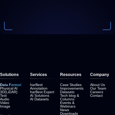
Solutions
Services
Resources
Company
Data Format
harBest
Case Studies
About Us
Physical AI
Annotation
Improvements
Our Team
3D(LiDAR)
harBest Expert
Datasets
Careers
Text
AI Solutions
Tech blog &
Contact
Audio
AI Datasets
Columns
Video
Events &
Image
Webinars
News
Downloads