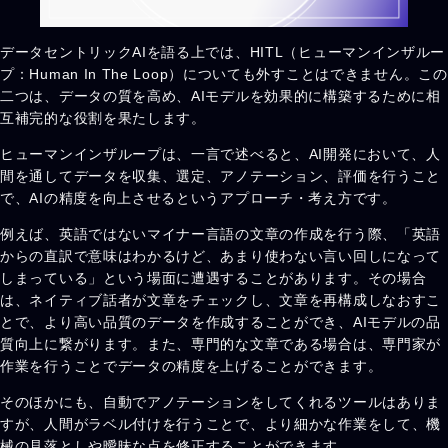
データセントリックAIを語る上では、HITL（ヒューマンインザルー
プ：Human In The Loop）についても外すことはできません。この
二つは、データの質を高め、AIモデルを効果的に構築するために相
互補完的な役割を果たします。
ヒューマンインザループは、一言で述べると、AI開発において、人
間を通してデータを収集、選定、アノテーション、評価を行うこと
で、AIの精度を向上させるというアプローチ・考え方です。
例えば、英語ではないマイナー言語の文章の作成を行う際、「英語
からの直訳で意味はわかるけど、あまり使わない言い回しになって
しまっている」という場面に遭遇することがあります。その場合
は、ネイティブ話者が文章をチェックし、文章を再構成しなおすこ
とで、より高い品質のデータを作成することができ、AIモデルの品
質向上に繋がります。また、専門的な文章である場合は、専門家が
作業を行うことでデータの精度を上げることができます。
そのほかにも、自動でアノテーションをしてくれるツールはありま
すが、人間がラベル付けを行うことで、より細かな作業をして、機
械の見落としや曖昧な点を修正することができます。