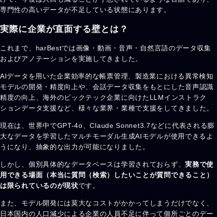
専門性の高いデータが不足している状態にあります。
実際に企業が直面する壁とは？
これまで、harBestでは画像・動画・音声・自然言語のデータ収集
およびアノテーションを実施してきました。
AIデータを用いた企業効率的な帳票管理、製造業における異常検知
モデルの開発・精度向上や、会話データ収集をもとにした音声認識
精度の向上、海外のビックテック企業に向けたLLMインストラク
ションデータ支援など、様々な業界・業種で支援をしてきました。
現在は、世界中でGPT-4o、Claude Sonnet3.7などに代表される膨
大なデータを学習したマルチモーダル生成AIモデルが使用できるよ
うになり、抽象的な出力が可能になりました。
しかし、個別具体的なデータベースは学習されておらず、
実務で使
用できる場面（本当に質問（検索）したいことが質問できること）
は限られているのが現状
です。
また、モデル開発には莫大なコストがかかってしまうだけでなく、
日本国内の人口減少による企業の人員不足に伴って個所ごとのデー