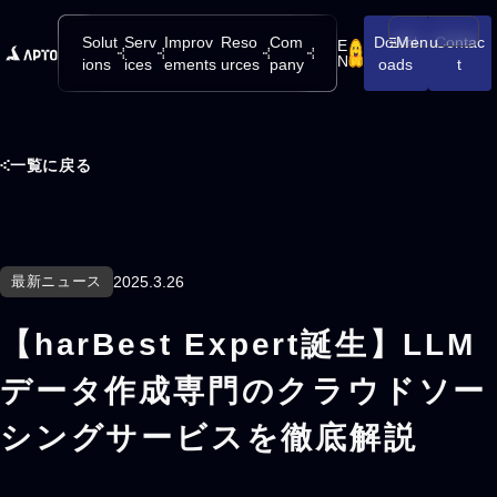
Solut
Serv
Improv
Reso
Com
Downl
Menu
Contac
E
メニューを開
N
ions
ices
ements
urces
pany
oads
t
一覧に戻る
最新ニュース
2025.3.26
【harBest Expert誕生】LLM
データ作成専門のクラウドソー
シングサービスを徹底解説