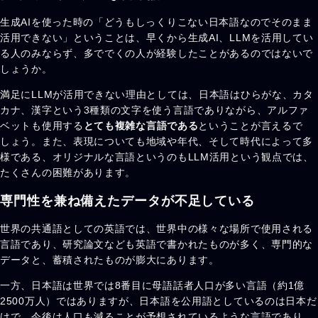
生成AIを使った時の「どうもしっくりこない日本語なのでそのまま
活用できない」ということは、早くから生成AI、LLMを活用してい
る人のみならず、多ででくの人が経験したことがあるのではないで
しょうか。
満足にLLMが活用できない理由としては、日本語はひらがな、カタ
カナ、漢字という3種類の文字を使う言語でありながら、アルファ
ベットも使用する
とても複雑な言語である
ということが言えるで
しょう。また、表現についても地域や年代、そして時代によって多
様である、オリジナルな言語というのもLLM活用という観点では、
たくさんの困難があります。
専門性を兼ね備えたデータが不足している
世界の共通語としての英語では、世界中の様々な場所で使用される
言語であり、研究論文なども英語で書かれたものが多く、専門的な
データと、蓄積されたものが膨大にあります。
一方、日本語は世界では8番目に母語話者人口が多い言語（約1億
2500万人）ではありますが、日本語を公用語としているのは日本だ
けで、今後は人口も減ることが予想されているような言語であり、