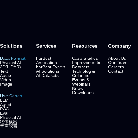
Solutions
Services
Resources
Company
Data Format
harBest
Case Studies
About Us
Physical AI
Annotation
Improvements
Our Team
3D(LiDAR)
harBest Expert
Datasets
Careers
Text
AI Solutions
Tech blog &
Contact
Audio
AI Datasets
Columns
Video
Events &
Image
Webinars
News
Downloads
Use Cases
LLM
Agent
RAG
Eval
Physical AI
物体検出
音声認識