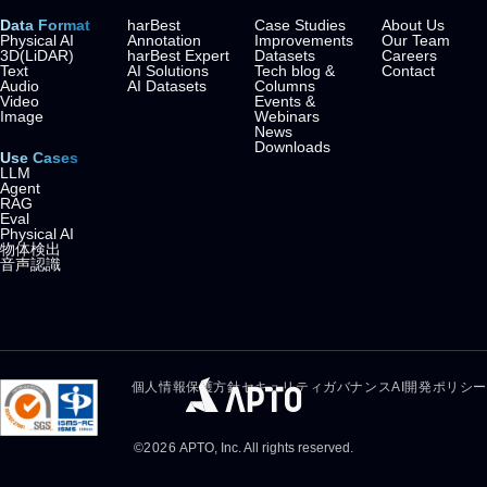
Data Format
harBest
Case Studies
About Us
Physical AI
Annotation
Improvements
Our Team
3D(LiDAR)
harBest Expert
Datasets
Careers
Text
AI Solutions
Tech blog &
Contact
Audio
AI Datasets
Columns
Video
Events &
Image
Webinars
News
Downloads
Use Cases
LLM
Agent
RAG
Eval
Physical AI
物体検出
音声認識
個人情報保護方針
セキュリティガバナンス
AI開発ポリシー
©
2026
APTO, Inc. All rights reserved.