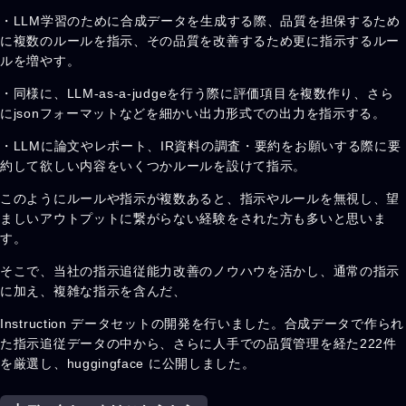
・LLM学習のために合成データを生成する際、品質を担保するため
に複数のルールを指示、その品質を改善するため更に指示するルー
ルを増やす。
・同様に、LLM-as-a-judgeを行う際に評価項目を複数作り、さら
にjsonフォーマットなどを細かい出力形式での出力を指示する。
・LLMに論文やレポート、IR資料の調査・要約をお願いする際に要
約して欲しい内容をいくつかルールを設けて指示。
このようにルールや指示が複数あると、指示やルールを無視し、望
ましいアウトプットに繋がらない経験をされた方も多いと思いま
す。
そこで、当社の指示追従能力改善のノウハウを活かし、通常の指示
に加え、複雑な指示を含んだ、
Instruction データセットの開発を行いました。合成データで作られ
た指示追従データの中から、さらに人手での品質管理を経た222件
を厳選し、huggingface に公開しました。