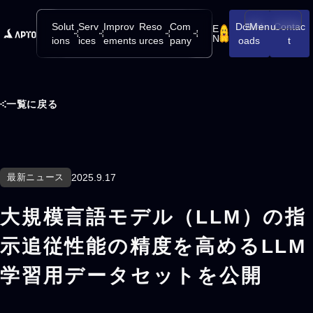
Solut
Serv
Improv
Reso
Com
Downl
Menu
Contac
E
メニューを開
N
ions
ices
ements
urces
pany
oads
t
一覧に戻る
最新ニュース
2025.9.17
大規模言語モデル（LLM）の指
示追従性能の精度を高めるLLM
学習用データセットを公開