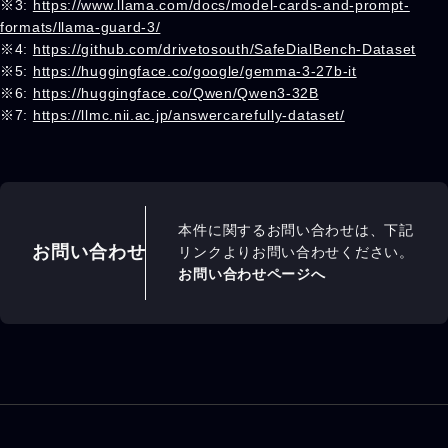
※3:
https://www.llama.com/docs/model-cards-and-prompt-
formats/llama-guard-3/
※4:
https://github.com/drivetosouth/SafeDialBench-Dataset
※5:
https://huggingface.co/google/gemma-3-27b-it
※6:
https://huggingface.co/Qwen/Qwen3-32B
※7:
https://llmc.nii.ac.jp/answercarefully-dataset/
本件に関するお問い合わせは、下記
お問い合わせ
リンクよりお問い合わせください。
お問い合わせページへ