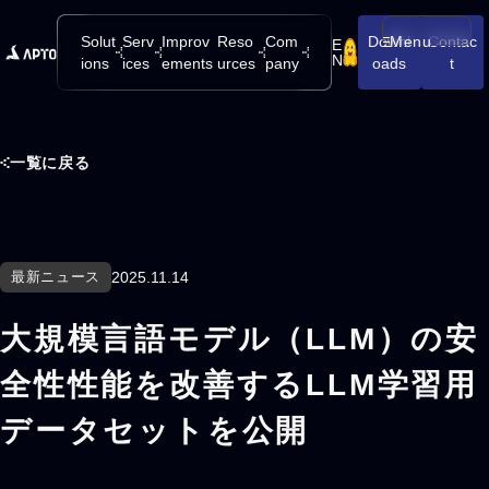
Solut
Serv
Improv
Reso
Com
Downl
Menu
Contac
E
メニューを開
N
ions
ices
ements
urces
pany
oads
t
一覧に戻る
最新ニュース
2025.11.14
大規模言語モデル（LLM）の安
全性性能を改善するLLM学習用
データセットを公開