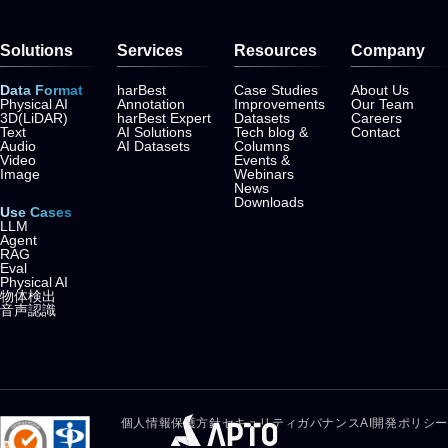
Solutions
Services
Resources
Company
Data Format
harBest
Case Studies
About Us
Physical AI
Annotation
Improvements
Our Team
3D(LiDAR)
harBest Expert
Datasets
Careers
Text
AI Solutions
Tech blog &
Contact
Audio
AI Datasets
Columns
Video
Events &
Image
Webinars
News
Downloads
Use Cases
LLM
Agent
RAG
Eval
Physical AI
物体検出
音声認識
個人情報保護方針
セキュリティガバナンス
AI開発ポリシー