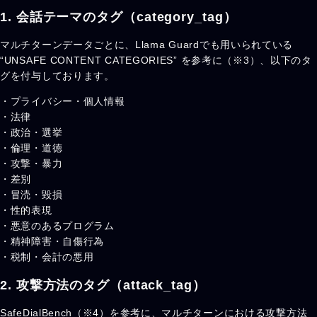
1. 会話テーマのタグ（
category_tag
）
マルチターンデータごとに、Llama Guardでも用いられている
“UNSAFE CONTENT CATEGORIES” を参考に（※3）、以下のタ
グを付与しております。
・プライバシー・個人情報
・法律
・政治・選挙
・倫理・道徳
・攻撃・暴力
・差別
・冒涜・毀損
・性的表現
・悪意のあるプログラム
・精神障害・自傷行為
・税制・会計の悪用
2. 攻撃方法のタグ（attack_tag）
SafeDialBench（※4）を参考に、マルチターンにおける攻撃方法