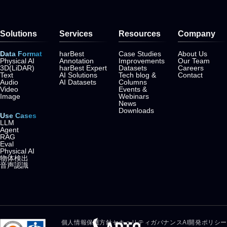
Solutions
Services
Resources
Company
Data Format
harBest
Case Studies
About Us
Physical AI
Annotation
Improvements
Our Team
3D(LiDAR)
harBest Expert
Datasets
Careers
Text
AI Solutions
Tech blog &
Contact
Audio
AI Datasets
Columns
Video
Events &
Image
Webinars
News
Downloads
Use Cases
LLM
Agent
RAG
Eval
Physical AI
物体検出
音声認識
個人情報保護方針
セキュリティガバナンス
AI開発ポリシー