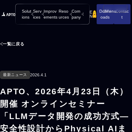
Solut
Serv
Improv
Reso
Com
Downl
Menu
Contac
E
メニューを開
N
ions
ices
ements
urces
pany
oads
t
一覧に戻る
最新ニュース
2026.4.1
APTO、2026年4月23日（木）
開催 オンラインセミナー
「LLMデータ開発の成功方式―
安全性設計からPhysical AIま