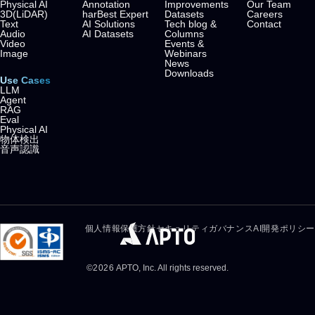
Physical AI
Annotation
Improvements
Our Team
3D(LiDAR)
harBest Expert
Datasets
Careers
Text
AI Solutions
Tech blog &
Contact
Audio
AI Datasets
Columns
Video
Events &
Image
Webinars
News
Downloads
Use Cases
LLM
Agent
RAG
Eval
Physical AI
物体検出
音声認識
個人情報保護方針
セキュリティガバナンス
AI開発ポリシー
©
2026
APTO, Inc. All rights reserved.