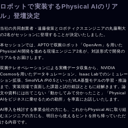
ロボットで実装するPhysical AIのリア
ル」登壇決定
当社の共同創業者・遠藤俊策とロボティクスエンジニアの丸藤剛大
の2名がセッションに登壇することが決定いたしました。
本セッションでは、APTOで双腕ロボット「OpenArm」を用いた
Physical AI開発を進める現場エンジニア2名が、対談形式で開発の
リアルをお届けします。
双腕テレオペレーションによる実機データ収集から、NVIDIA
Cosmosを用いたデータキュレーション、Isaac Labでのシミュレー
ション拡張、SmolVLA /Pi0.5といったVLA基盤モデルの学習・推論
まで、実装現場で直面した課題と試行錯誤とともに紐解きます。論
文や資料には出てこない「動かしてみて分かったこと」「Physical
AIをビジネスに乗せるための勘所」を率直にお話しいたします。
AI導入を検討する事業会社の方にも、これからPhysical AIに取り組
むエンジニアの方にも、明日から使えるヒントを持ち帰っていただ
ける内容です。