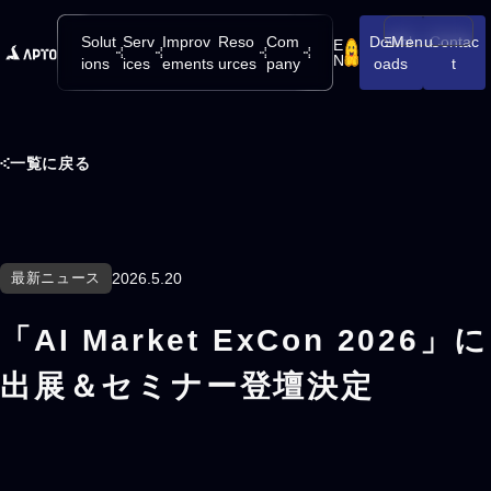
Solut
Serv
Improv
Reso
Com
Downl
Menu
Contac
E
メニューを開
N
ions
ices
ements
urces
pany
oads
t
一覧に戻る
最新ニュース
2026.5.20
「AI Market ExCon 2026」に
出展＆セミナー登壇決定