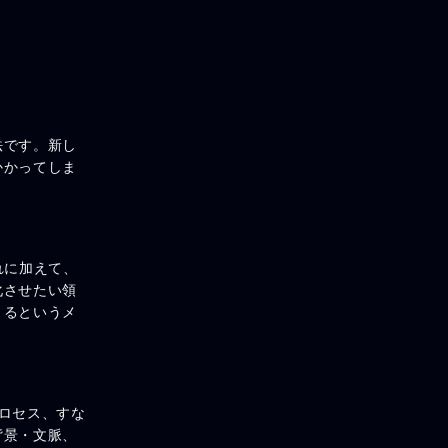
法です。新し
かかってしま
れに加えて、
化させたい領
きるというメ
ロセス、すな
背景・文脈、