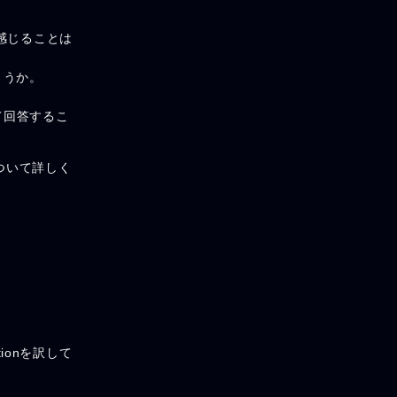
感じることは
ょうか。
て回答するこ
ついて詳しく
tionを訳して