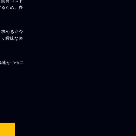
は開発コスト
するため、多
を求める命令
より曖昧な表
高速かつ低コ